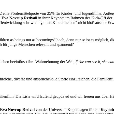
2 eine Fördermittelquote von 25% für Kinder- und Jugendfilme. Außerde
n
Eva Novrup Redvall
in ihrer Keynote im Rahmen des Kick-Off der 
fentwicklung sehr wichtig, um „Kinderthemen“ nicht bloß aus der Erw
dren as beings not as becomings“ hoch, denn nur so ist es möglich, di
h für junge Menschen relevant und spannend?
lichen beeinflusst ihre Wahrnehmung der Welt;
if she can see it, she can
nreiche, diverse und anspruchsvolle Stoffe einzureichen, die Familienf
ienfilm. Die Liste wird laufend geupdated und wir freuen uns über Hi
Eva Novrup Redval
von der Universität Kopenhagen für ein
Keynot