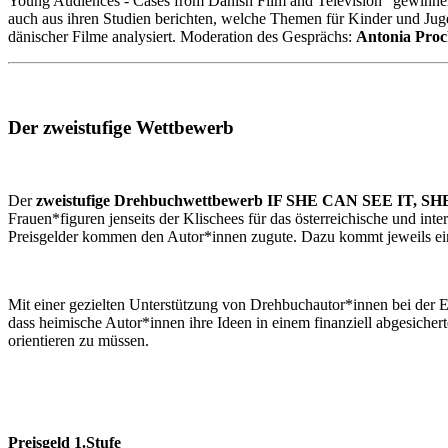
Young Audiences - Cases from Danish Film and Television“ gewinnen 
auch aus ihren Studien berichten, welche Themen für Kinder und Juge
dänischer Filme analysiert. Moderation des Gesprächs:
Antonia Pro
Der zweistufige Wettbewerb
Der
zweistufige Drehbuchwettbewerb IF SHE CAN SEE IT, S
Frauen*figuren jenseits der Klischees für das österreichische und i
Preisgelder kommen den Autor*innen zugute. Dazu kommt jeweils ei
Mit einer gezielten Unterstützung von Drehbuchautor*innen bei der E
dass heimische Autor*innen ihre Ideen in einem finanziell abgesicher
orientieren zu müssen.
Preisgeld 1.Stufe