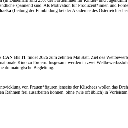
(In Dänemark sind 25% der Fördermittel für Kinder- und Jugendfilm r
ndliche spannend sind. Als Motivation für Produzent*innen und Förder
chaska
(Leitung der Filmbildung bei der Akademie des Österreichische
HE CAN BE IT
findet 2026 zum zehnten Mal statt. Ziel des Wettbewerbe
nternationale Kino zu fördern. Insgesamt werden in zwei Wettbewerbsst
ne dramaturgische Begleitung.
ntwicklung von Frauen*figuren jenseits der Klischees wollen das Dreh
ten Rahmen frei ausarbeiten können, ohne (wie oft üblich) in Vorleistu