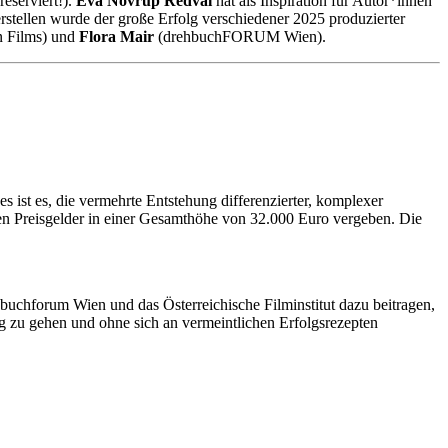
eserviert!).
Eva Novrup Redval
hat als Inspiration für Autor*innen
stellen wurde der große Erfolg verschiedener 2025 produzierter
n Films) und
Flora Mair
(drehbuchFORUM Wien).
s ist es, die vermehrte Entstehung differenzierter, komplexer
ufen Preisgelder in einer Gesamthöhe von 32.000 Euro vergeben. Die
buchforum Wien und das Österreichische Filminstitut dazu beitragen,
ng zu gehen und ohne sich an vermeintlichen Erfolgsrezepten