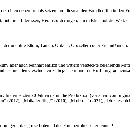
eder einen neuen Impuls setzen und diesmal den Familienfilm in den F
mit ihren Interessen, Herausforderungen, ihrem Blick auf die Welt. Gl
Kinder und ihre Eltern, Tanten, Onkeln, Großeltern oder Freund*innen.
um, aber auch beinhart ehrlich und wittern versteckte belehrende Mittei
und spannenden Geschichten zu begeistern und mit Hoffnung, gemeinsam
ilm. In den letzten 20 Jahren nahm die Produktion (vor allem von origin
kon“ (2012), „Maikäfer flieg!“ (2016), „Madison“ (2021), „Die Gesch
mutigern, das große Potential des Familienfilms zu erkennen!