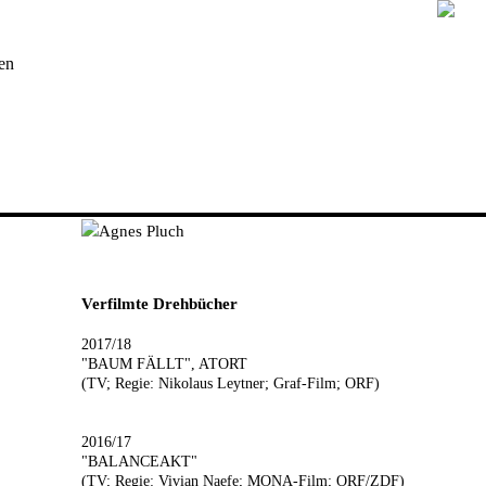
en
Verfilmte Drehbücher
2017/18
"BAUM FÄLLT", ATORT
(TV; Regie: Nikolaus Leytner; Graf-Film; ORF)
2016/17
"BALANCEAKT"
(TV; Regie: Vivian Naefe; MONA-Film; ORF/ZDF)