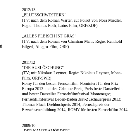
2012/13
„BLUTSSCHWESTERN“
(TV; nach dem Roman Warten auf Poirot von Nora Miedler,
Regie: Thomas Roth, Lotus-Film, ORF/ZDF)
„ALLES FLEISCH IST GRAS“
(TV; nach dem Roman von Christian Mähr; Regie: Reinhold
ng
Bilgeri, Allegro-Film, ORF)
2011/12
"DIE AUSLÖSCHUNG“
(TV; mit Nikolaus Leytner; Regie: Nikolaus Leytner, Mona-
Film, ORF/SWR)
Romy für den besten Fernsehfilm; Nominiert für den Prix
Europa 2013 und den Grimme-Preis; Preis beste Darstellerin
und bester Darsteller Fernsehfilmfestival Montenegro;
Fernsehfilmfestival Baden-Baden 3sat-Zuschauerpreis 2013;
Thomas Pluch Drehbuchpreis 2014; Fernsehpreis der
Erwachsenenbildung 2014; ROMY für besten Fernsehfilm 2014
2009/10
„DER KAMERAMÖRDER“