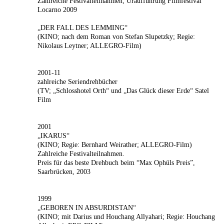
Zahlreiche Festivalteilnahmen; Uraufführung Filmfestival
Locarno 2009
„DER FALL DES LEMMING“
(KINO; nach dem Roman von Stefan Slupetzky; Regie:
Nikolaus Leytner; ALLEGRO-Film)
2001-11
zahlreiche Seriendrehbücher
(TV; „Schlosshotel Orth“ und „Das Glück dieser Erde“ Satel
Film
2001
„IKARUS“
(KINO; Regie: Bernhard Weirather; ALLEGRO-Film)
Zahlreiche Festivalteilnahmen.
Preis für das beste Drehbuch beim “Max Ophüls Preis”,
Saarbrücken, 2003
1999
„GEBOREN IN ABSURDISTAN“
(KINO; mit Darius und Houchang Allyahari; Regie: Houchang