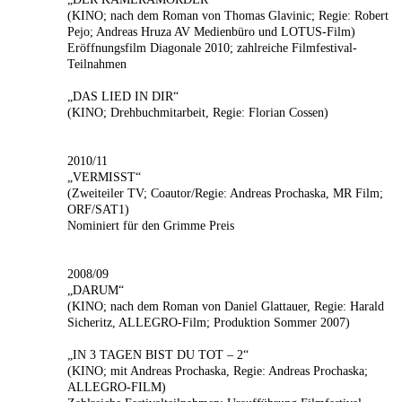
(KINO; nach dem Roman von Thomas Glavinic; Regie: Robert
Pejo; Andreas Hruza AV Medienbüro und LOTUS-Film)
Eröffnungsfilm Diagonale 2010; zahlreiche Filmfestival-
Teilnahmen
„DAS LIED IN DIR“
(KINO; Drehbuchmitarbeit, Regie: Florian Cossen)
2010/11
„VERMISST“
(Zweiteiler TV; Coautor/Regie: Andreas Prochaska, MR Film;
ORF/SAT1)
Nominiert für den Grimme Preis
2008/09
„DARUM“
(KINO; nach dem Roman von Daniel Glattauer, Regie: Harald
Sicheritz, ALLEGRO-Film; Produktion Sommer 2007)
„IN 3 TAGEN BIST DU TOT – 2“
(KINO; mit Andreas Prochaska, Regie: Andreas Prochaska;
ALLEGRO-FILM)