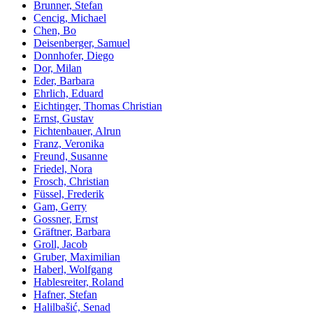
Brunner, Stefan
Cencig, Michael
Chen, Bo
Deisenberger, Samuel
Donnhofer, Diego
Dor, Milan
Eder, Barbara
Ehrlich, Eduard
Eichtinger, Thomas Christian
Ernst, Gustav
Fichtenbauer, Alrun
Franz, Veronika
Freund, Susanne
Friedel, Nora
Frosch, Christian
Füssel, Frederik
Gam, Gerry
Gossner, Ernst
Gräftner, Barbara
Groll, Jacob
Gruber, Maximilian
Haberl, Wolfgang
Hablesreiter, Roland
Hafner, Stefan
Halilbašić, Senad