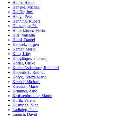
Haller, Harald
Haneke, Michael
Häufler, Ines
Hengl, Peter
Henning, Rupert
Hierzegger, Pia
Hinterkörner, Maria
Hitz, Valentin
Hoesl, Daniel
Karasek, Jürgen
Karner, Mario
Kino, Kitty
Knoglinger, Thomas
Kofler, Ulrike
Koller-Astleithner, Reinhard
Kopinitsch, Ruth C.
Kotyk, Tereza Marie
Kreihsl, Michael
Kreutzer, Marie
Krimmer, Arno
Kroissenbrunner, Martin
Kurth, Verena
Kusturica, Nina
Ladinigg, Petra
Lapuch, David