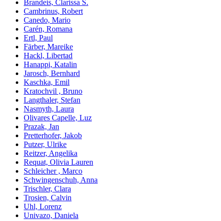
Brandeis, Clarissa S.
Cambrinus, Robert
Canedo, Mario
Carén, Romana
Ertl, Paul
Färber, Mareike
Hackl, Libertad
Hanappi, Katalin
Jarosch, Bernhard
Kaschka, Emil
Kratochvil , Bruno
Langthaler, Stefan
Nasmyth, Laura
Olivares Capelle, Luz
Prazak, Jan
Pretterhofer, Jakob
Putzer, Ulrike
Reitzer, Angelika
Requat, Olivia Lauren
Schleicher , Marco
Schwingenschuh, Anna
Trischler, Clara
Trosien, Calvin
Uhl, Lorenz
Univazo, Daniela