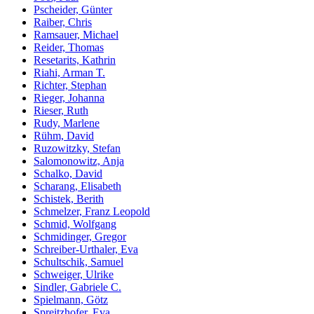
Pscheider, Günter
Raiber, Chris
Ramsauer, Michael
Reider, Thomas
Resetarits, Kathrin
Riahi, Arman T.
Richter, Stephan
Rieger, Johanna
Rieser, Ruth
Rudy, Marlene
Rühm, David
Ruzowitzky, Stefan
Salomonowitz, Anja
Schalko, David
Scharang, Elisabeth
Schistek, Berith
Schmelzer, Franz Leopold
Schmid, Wolfgang
Schmidinger, Gregor
Schreiber-Urthaler, Eva
Schultschik, Samuel
Schweiger, Ulrike
Sindler, Gabriele C.
Spielmann, Götz
Spreitzhofer, Eva