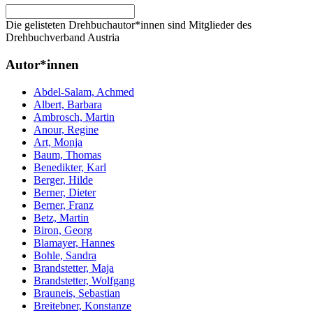
Die gelisteten Drehbuchautor*innen sind Mitglieder des
Drehbuchverband Austria
Autor*innen
Abdel-Salam, Achmed
Albert, Barbara
Ambrosch, Martin
Anour, Regine
Art, Monja
Baum, Thomas
Benedikter, Karl
Berger, Hilde
Berner, Dieter
Berner, Franz
Betz, Martin
Biron, Georg
Blamayer, Hannes
Bohle, Sandra
Brandstetter, Maja
Brandstetter, Wolfgang
Brauneis, Sebastian
Breitebner, Konstanze