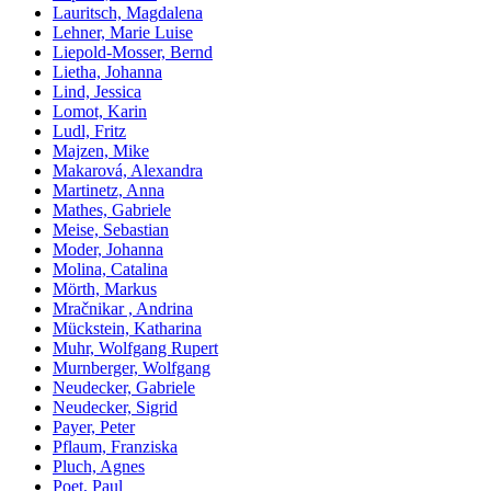
Lauritsch, Magdalena
Lehner, Marie Luise
Liepold-Mosser, Bernd
Lietha, Johanna
Lind, Jessica
Lomot, Karin
Ludl, Fritz
Majzen, Mike
Makarová, Alexandra
Martinetz, Anna
Mathes, Gabriele
Meise, Sebastian
Moder, Johanna
Molina, Catalina
Mörth, Markus
Mračnikar , Andrina
Mückstein, Katharina
Muhr, Wolfgang Rupert
Murnberger, Wolfgang
Neudecker, Gabriele
Neudecker, Sigrid
Payer, Peter
Pflaum, Franziska
Pluch, Agnes
Poet, Paul