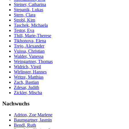
Steiner, Catharina
Stepanik, Lukas
Stern, Clara
Strobl, Kim
Taschek, Michaela
Testor, Eva
Thill, Marie-Therese
Tikhonova, Elena
Trejo, Alexander
Vuissa, Christian
Walder, Vanessa
Weingartner, Thomas
Widrich, Virgil
Wirlinger, Hannes
Writze, Matthias
Zach, Bastian
Zdesar, Judith
Zickler, Mischa
Nachwuchs
Adrion, Zoe Marlene
Baumgartner, Jasmin
Bendl, Ruth