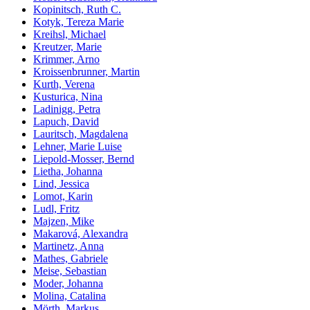
Kopinitsch, Ruth C.
Kotyk, Tereza Marie
Kreihsl, Michael
Kreutzer, Marie
Krimmer, Arno
Kroissenbrunner, Martin
Kurth, Verena
Kusturica, Nina
Ladinigg, Petra
Lapuch, David
Lauritsch, Magdalena
Lehner, Marie Luise
Liepold-Mosser, Bernd
Lietha, Johanna
Lind, Jessica
Lomot, Karin
Ludl, Fritz
Majzen, Mike
Makarová, Alexandra
Martinetz, Anna
Mathes, Gabriele
Meise, Sebastian
Moder, Johanna
Molina, Catalina
Mörth, Markus