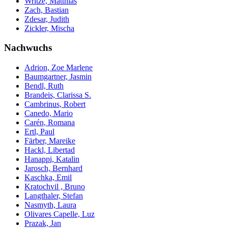
Writze, Matthias
Zach, Bastian
Zdesar, Judith
Zickler, Mischa
Nachwuchs
Adrion, Zoe Marlene
Baumgartner, Jasmin
Bendl, Ruth
Brandeis, Clarissa S.
Cambrinus, Robert
Canedo, Mario
Carén, Romana
Ertl, Paul
Färber, Mareike
Hackl, Libertad
Hanappi, Katalin
Jarosch, Bernhard
Kaschka, Emil
Kratochvil , Bruno
Langthaler, Stefan
Nasmyth, Laura
Olivares Capelle, Luz
Prazak, Jan