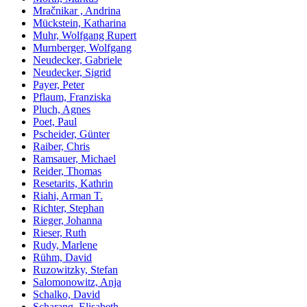
Mračnikar , Andrina
Mückstein, Katharina
Muhr, Wolfgang Rupert
Murnberger, Wolfgang
Neudecker, Gabriele
Neudecker, Sigrid
Payer, Peter
Pflaum, Franziska
Pluch, Agnes
Poet, Paul
Pscheider, Günter
Raiber, Chris
Ramsauer, Michael
Reider, Thomas
Resetarits, Kathrin
Riahi, Arman T.
Richter, Stephan
Rieger, Johanna
Rieser, Ruth
Rudy, Marlene
Rühm, David
Ruzowitzky, Stefan
Salomonowitz, Anja
Schalko, David
Scharang, Elisabeth