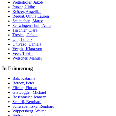
Pretterhofer, Jakob
Putzer, Ulrike
Reitzer, Angelika
Requat, Olivia Lauren
Schleicher , Marco
Schwingenschuh, Anna
Trischler, Clara
Trosien, Calvin
Uhl, Lorenz
Univazo, Daniela
Veegh , Klara von
Vees, Tobias
Wetscher, Manuel
In Erinnerung
Bali, Katarina
Berecz, Peter
Flicker, Florian
Glawogger, Michael
Rosenmaier, Jeanette
Schärfl, Bernhard
Schwabenitzky, Reinhard
Wippersberg, Walter
Wolschlager, Ursula