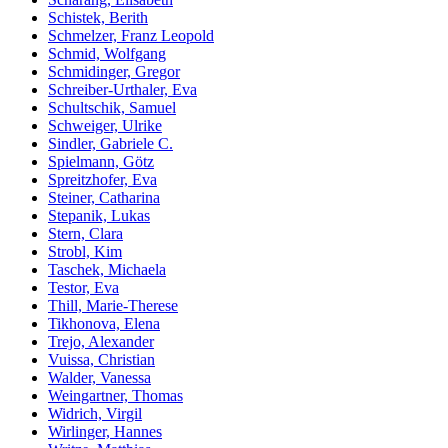
Schistek, Berith
Schmelzer, Franz Leopold
Schmid, Wolfgang
Schmidinger, Gregor
Schreiber-Urthaler, Eva
Schultschik, Samuel
Schweiger, Ulrike
Sindler, Gabriele C.
Spielmann, Götz
Spreitzhofer, Eva
Steiner, Catharina
Stepanik, Lukas
Stern, Clara
Strobl, Kim
Taschek, Michaela
Testor, Eva
Thill, Marie-Therese
Tikhonova, Elena
Trejo, Alexander
Vuissa, Christian
Walder, Vanessa
Weingartner, Thomas
Widrich, Virgil
Wirlinger, Hannes