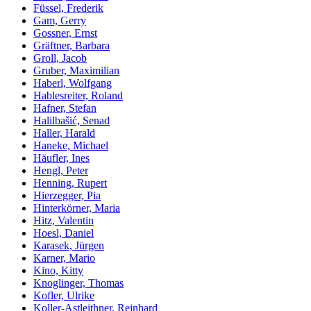
Füssel, Frederik
Gam, Gerry
Gossner, Ernst
Gräftner, Barbara
Groll, Jacob
Gruber, Maximilian
Haberl, Wolfgang
Hablesreiter, Roland
Hafner, Stefan
Halilbašić, Senad
Haller, Harald
Haneke, Michael
Häufler, Ines
Hengl, Peter
Henning, Rupert
Hierzegger, Pia
Hinterkörner, Maria
Hitz, Valentin
Hoesl, Daniel
Karasek, Jürgen
Karner, Mario
Kino, Kitty
Knoglinger, Thomas
Kofler, Ulrike
Koller-Astleithner, Reinhard