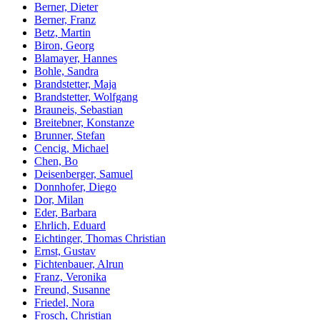
Berner, Dieter
Berner, Franz
Betz, Martin
Biron, Georg
Blamayer, Hannes
Bohle, Sandra
Brandstetter, Maja
Brandstetter, Wolfgang
Brauneis, Sebastian
Breitebner, Konstanze
Brunner, Stefan
Cencig, Michael
Chen, Bo
Deisenberger, Samuel
Donnhofer, Diego
Dor, Milan
Eder, Barbara
Ehrlich, Eduard
Eichtinger, Thomas Christian
Ernst, Gustav
Fichtenbauer, Alrun
Franz, Veronika
Freund, Susanne
Friedel, Nora
Frosch, Christian